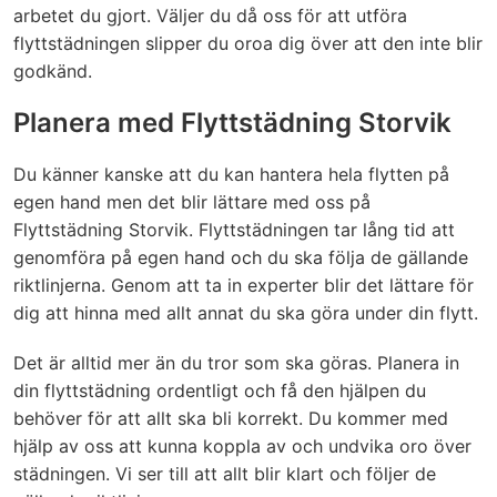
specialverktyg eller maskin för möbel/matt
(Även flytt av spis, badkar kyl/frys &
arbetet du gjort. Väljer du då oss för att utföra
rengöring eller liknande.)
tvättmaskin/torktummlare, då vi inte vill
flyttstädningen slipper du oroa dig över att den inte blir
riskera skador).
godkänd.
Vattenlås / Golvbrunnar
Städning av tomt/trädgård
✔
Planera med Flyttstädning Storvik
(Kan tilläggas mot timdebitering).
Vattenlåset öppnas och rengörs invändigt.
✔
Vindsutrymme/förråd (Tillval).
Du känner kanske att du kan hantera hela flytten på
✔
(Obs! Vi monterar ej isär rör eller liknande för
✔
egen hand men det blir lättare med oss på
invändig rengöring, djupare rengöring utförs
Utsida på fönsterbleck
✔
Flyttstädning Storvik. Flyttstädningen tar lång tid att
av spolfirma.)
(Endast på balkongen om tillval av balkong
genomföra på egen hand och du ska följa de gällande
gjorts).
riktlinjerna. Genom att ta in experter blir det lättare för
dig att hinna med allt annat du ska göra under din flytt.
Rengöring mellan glas där fönster ej går att
✔
dela på.
Det är alltid mer än du tror som ska göras. Planera in
Rengöring av trasiga fönster.
✔
din flyttstädning ordentligt och få den hjälpen du
behöver för att allt ska bli korrekt. Du kommer med
Bortforsling av skräp eller lösa föremål som
✔
hjälp av oss att kunna koppla av och undvika oro över
ska kastas.
städningen. Vi ser till att allt blir klart och följer de