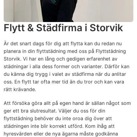
avfrostning inte hinner färdigställas, kan
avfläckning av väggar ingår i kök samt
timdebitering läggas till för färdigställande av
väggar i badrum ingår).
avfrostning)
Skurning av golv då de är väldigt smutsiga
✔
Flytt & Städfirma i Storvik
(utöver dammsugning och våttorkning).
Kamin / Öppen spis
Specifik fogrengöring mellan kakel.
✔
Är det snart dags för dig att flytta kan du redan nu
Dammsugning av aska.
✔
Normal avtorkning/enklare rengöring med
planera in din flyttstädning med oss på Flyttstädning
svamp ingår för att få bort tvålrester m.m.
In & utvändig våttorkning.
✔
Storvik. Vi har en lång och gedigen erfarenhet av
(Missfärgning av fogar kan ha uppstått om
städningar i alla dess former och varianter. Därför kan
detta inte underhållits under tiden du bott i
Glas i luckan rengörs.
✔
du känna dig trygg i valet av städfirma när du anlitar
bostaden, detta går inte bort vid normal
oss. En flytt tar ofta mer tid än du tror och kan vara
rengöring.)
Möbler
rätt krävande.
Urkoppling av lampor, armaturer,
✔
Dammsugning av soffa/säng.
Att försöka göra allt på egen hand är sällan något som
✔
tvättmaskin, diskmaskin med mera.
ger ett bra slutresultat. Väljer du oss för din
Dammtorkning.
Nedmontering eller isärplockning av
✔
✔
flyttstädning behöver du inte oroa dig över att
inredning eller liknande för att komma åt att
städningen inte blir korrekt utförd. Kom ihåg att
(Obs! Vi tillhandahåller ej några
✔
städa.
hyresvärden eller de nya ägarna måste godkänna