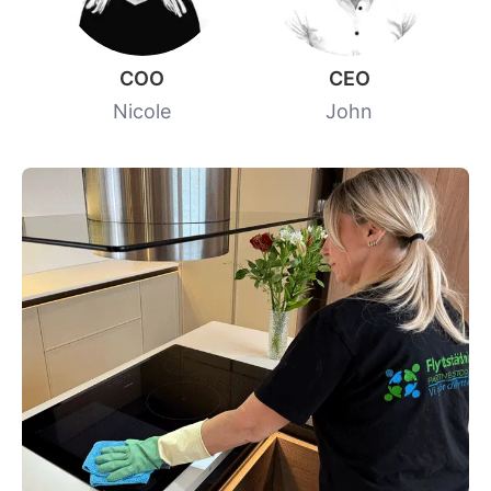
COO
CEO
Nicole
John