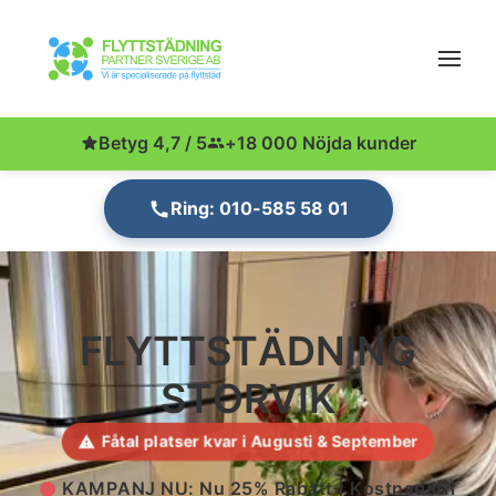
Betyg 4,7 / 5
+18 000 Nöjda kunder
Ring: 010-585 58 01
FLYTTSTÄDNING
STORVIK
Fåtal platser kvar i Augusti & September
KAMPANJ NU: Nu 25% Rabatt | Kostnadsfri